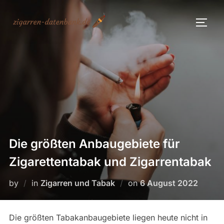
Skip
to
TOGG
content
Die größten Anbaugebiete für
Zigarettentabak und Zigarrentabak
Posted
by
in
Zigarren und Tabak
on
6 August 2022
on
Die größten Tabakanbaugebiete liegen heute nicht in