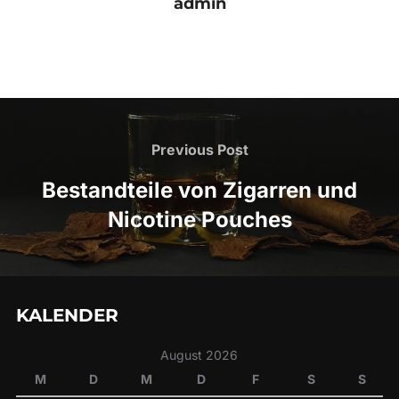
admin
Beitragsnavigation
Previous
Previous Post
Post
Bestandteile von Zigarren und
Nicotine Pouches
KALENDER
August 2026
M
D
M
D
F
S
S