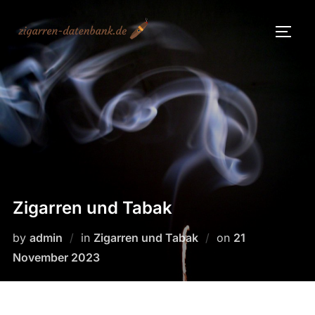
Skip
to
TOGG
content
Zigarren und Tabak
Posted
by
admin
in
Zigarren und Tabak
on
21
on
November 2023