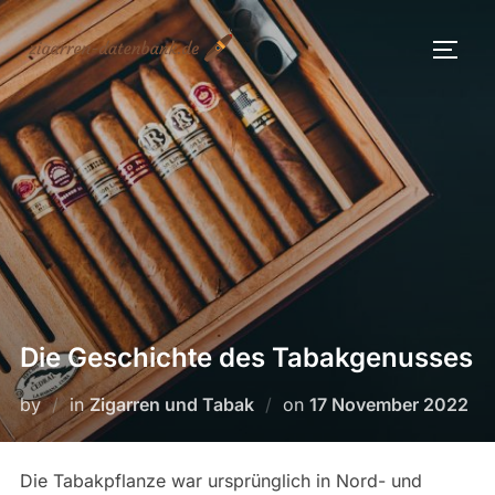
Skip
to
TOGG
content
Die Geschichte des Tabakgenusses
Posted
by
in
Zigarren und Tabak
on
17 November 2022
on
Die Tabakpflanze war ursprünglich in Nord- und