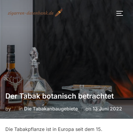
Skip
to
TOGG
content
Der Tabak botanisch betrachtet
Posted
by
in
Die Tabakanbaugebiete
on
13 Juni 2022
on
Die Tabakpflanze ist in Europa seit dem 15.