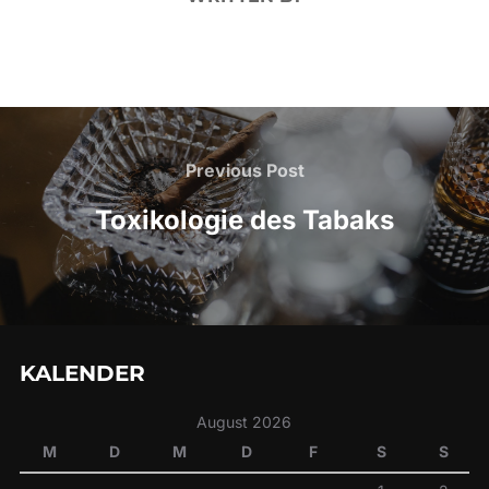
Beitragsnavigation
Previous
Previous Post
Post
Toxikologie des Tabaks
KALENDER
August 2026
M
D
M
D
F
S
S